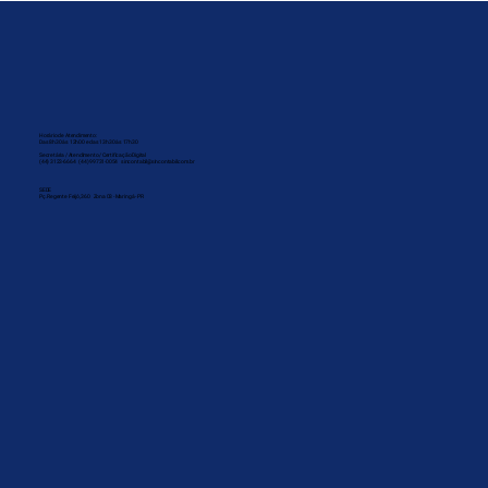
Horário de Atendimento:
Das 8h30 às 12h00 e das 13h30 às 17h30
Secretária / Atendimento / Certificação Digital
(44) 3123-6664 (44) 99731-0054 sincontabil@sincontabil.com.br
SEDE
Pç. Regente Feijó, 360 Zona 03 - Maringá - PR