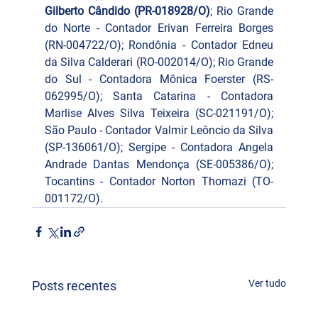
Gilberto Cândido (PR-018928/O)
; Rio Grande 
do Norte - Contador Erivan Ferreira Borges 
(RN-004722/O); Rondônia - Contador Edneu 
da Silva Calderari (RO-002014/O); Rio Grande 
do Sul - Contadora Mônica Foerster (RS-
062995/O); Santa Catarina - Contadora 
Marlise Alves Silva Teixeira (SC-021191/O); 
São Paulo - Contador Valmir Leôncio da Silva 
(SP-136061/O); Sergipe - Contadora Angela 
Andrade Dantas Mendonça (SE-005386/O); 
Tocantins - Contador Norton Thomazi (TO-
001172/O).
Ver tudo
Posts recentes