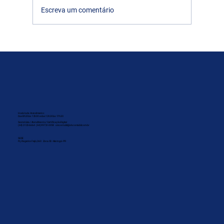
Escreva um comentário
Reunião com o Diretor Comercial da
Safeweb
Horário de Atendimento:
Das 8h30 às 12h00 e das 13h30 às 17h30
Secretária / Atendimento / Certificação Digital
(44) 3123-6664 (44) 99731-0054 sincontabil@sincontabil.com.br
SEDE
Pç. Regente Feijó, 360 Zona 03 - Maringá - PR