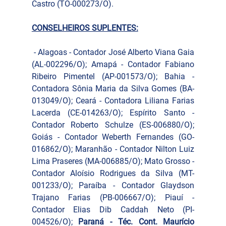
Castro (TO-000273/O).
CONSELHEIROS SUPLENTES:
 - Alagoas - Contador José Alberto Viana Gaia 
(AL-002296/O); Amapá - Contador Fabiano 
Ribeiro Pimentel (AP-001573/O); Bahia - 
Contadora Sônia Maria da Silva Gomes (BA-
013049/O); Ceará - Contadora Liliana Farias 
Lacerda (CE-014263/O); Espírito Santo - 
Contador Roberto Schulze (ES-006880/O); 
Goiás - Contador Weberth Fernandes (GO-
016862/O); Maranhão - Contador Nilton Luiz 
Lima Praseres (MA-006885/O); Mato Grosso - 
Contador Aloísio Rodrigues da Silva (MT-
001233/O); Paraíba - Contador Glaydson 
Trajano Farias (PB-006667/O); Piauí - 
Contador Elias Dib Caddah Neto (PI-
004526/O); 
Paraná - Téc. Cont. Maurício 