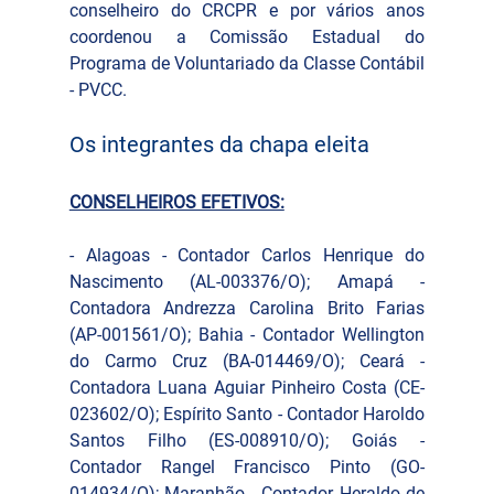
conselheiro do CRCPR e por vários anos 
coordenou a Comissão Estadual do 
Programa de Voluntariado da Classe Contábil 
- PVCC.
Os integrantes da chapa eleita
CONSELHEIROS EFETIVOS:
- Alagoas - Contador Carlos Henrique do 
Nascimento (AL-003376/O); Amapá - 
Contadora Andrezza Carolina Brito Farias 
(AP-001561/O); Bahia - Contador Wellington 
do Carmo Cruz (BA-014469/O); Ceará - 
Contadora Luana Aguiar Pinheiro Costa (CE-
023602/O); Espírito Santo - Contador Haroldo 
Santos Filho (ES-008910/O); Goiás - 
Contador Rangel Francisco Pinto (GO-
014934/O); Maranhão - Contador Heraldo de 