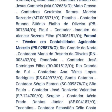
Jesus Campelo (MA-002688/O); Mato Grosso 
- Contadora Gercimira Ramos Moreira 
Rezende (MT-005371/O); Paraíba - Contador 
Brunno Sitônio Fialho de Oliveira (PB-
007334/O); Piauí - Contador Joaquim de 
Alencar Bezerra Filho (PI-006151/O); 
Paraná 
– Técnico em Contabilidade Aguinaldo 
Mocelin (PR-028875/O)
; Rio Grande do Norte 
- Contadora Maria do Rosario de Oliveira (RN-
003432/O); Rondônia - Contador José 
Domingos Filho (RO-001512/O); Rio Grande 
do Sul - Contadora Ana Tércia Lopes 
Rodrigues (RS-049978/O); Santa Catarina - 
Contador Sérgio Faraco (SC-009876/O); São 
Paulo - Contador José Donizete Valentina 
(SP-124700/O); Sergipe - Contador Aécio 
Prado Dantas Júnior (SE-004187/O); 
Tocantins - Contador Sebastião Célio Costa 