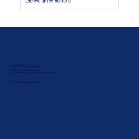
Escreva um comentário
Café da Mulher Contabilista FECOPAR e
SINCONTÁBIL em Maringá
Horário de Atendimento:
Das 8h30 às 12h00 e das 13h30 às 17h30
Secretária / Atendimento / Certificação Digital
(44) 3123-6664 (44) 99731-0054 sincontabil@sincontabil.com.br
SEDE
Pç. Regente Feijó, 360 Zona 03 - Maringá - PR